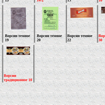
13
14-2
1
5
1
6
Ворсин темное
Ворсин темное
Ворсин темное
Вор
19
20
22
30
Ворсин
традиционное 10