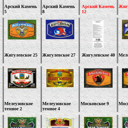
Арский Камень
Арский Камень
Арский Камень
Жиг
5
8
12
Жигулевское 25
Жигулевское 27
Жигулевское
40
Меле
Мелеузовское
Мелеузовское
Московское 9
Моск
темное 2
темное 4