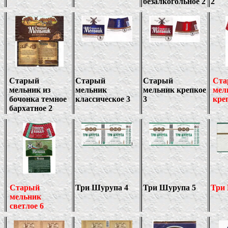
безалкогольное 2
2
Старый
Старый
Старый
Ста
мельник из
мельник
мельник крепкое
мел
бочонка темное
классическое 3
3
кре
бархатное 2
Старый
Три Шурупа 4
Три Шурупа 5
Три
мельник
светлое 6