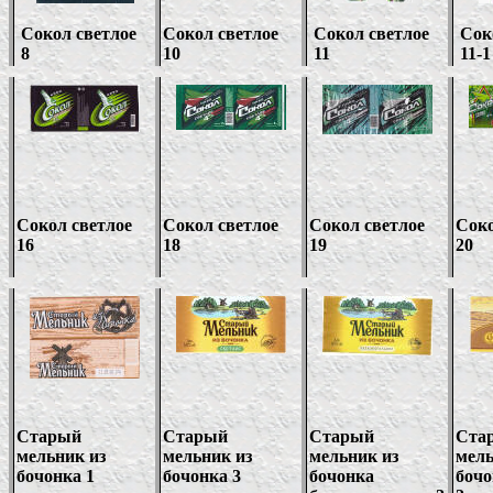
Сокол светлое
Сокол светлое
Сокол светлое
Сок
8
10
11
11
-1
Сокол светлое
Сокол светлое
Сокол светлое
Соко
16
18
19
20
Старый
Старый
Старый
Ста
мельник из
мельник из
мельник из
мель
бочонка 1
бочонка
3
бочонка
бочо