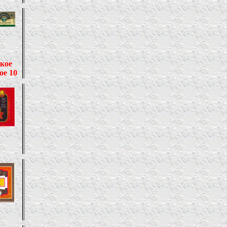
кое
ое 10
1