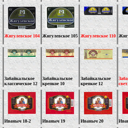
Жигулевское 104
Жигулевское 105
Жигулевское 110
Жигу
Забайкальское
Забайкальское
Забайкальское
Заба
классическое 1
2
крепкое 10
крепкое 1
2
свет
Иваныч 18
-2
Иваныч 19
Иваныч 20
Ива