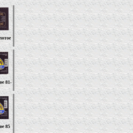
лотое
ое
81-
ое 85