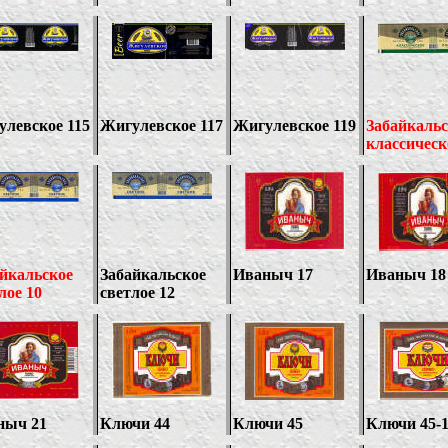
левское 115
Жигулевское 11
7
Жигулевское 119
Забайкальс
классическ
йкальское
Забайкальское
Иваныч 17
Иваныч 18
лое 10
светлое 1
2
ныч 21
Ключи
44
Ключи 45
Ключи 45-