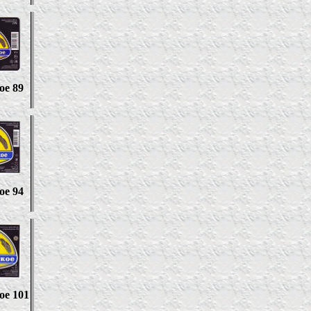
ое 89
ое 94
ое
101