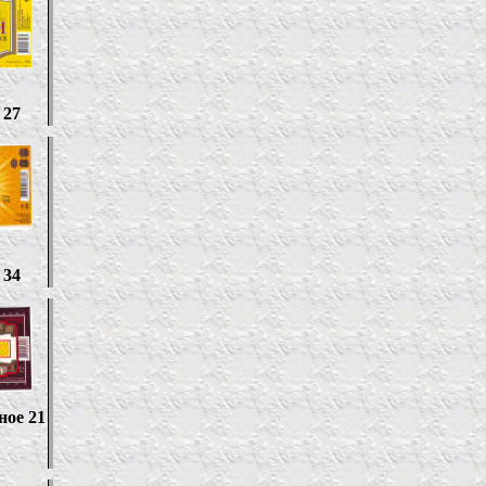
 27
 34
ное 21