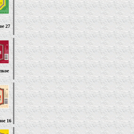
ое 27
пкое
ое 16