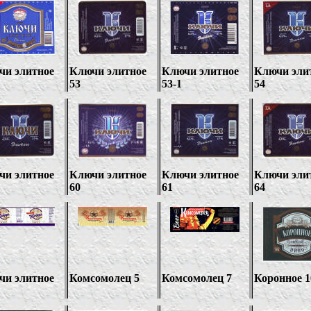
чи элитное
Ключи элитное
Ключи элитное
Ключи эли
53
53-1
54
чи элитное
Ключи элитное
Ключи элитное
Ключи эли
60
61
64
чи элитное
Комсомолец 5
Комсомолец
7
Коронное 1