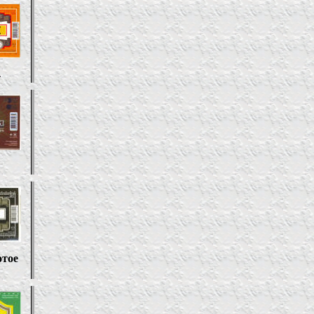
4
отое