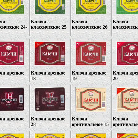
чи
Ключи
Ключи
Ключи
сическое 24-
классическое 25
классическое 26
классическ
чи крепкое
Ключи крепкое
Ключи крепкое
Ключи кре
18
19
20
чи крепкое
Ключи крепкое
Ключи
Ключи
28
оригинальное 15
оригинальн