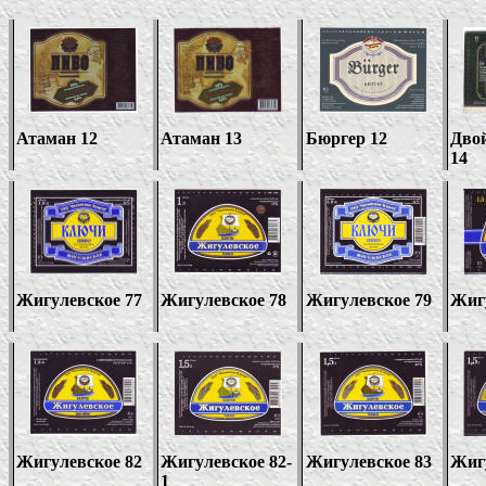
Атаман 12
Атаман 13
Бюргер 12
Двой
14
Жигулевское 77
Жигулевское 78
Жигулевское 79
Жиг
Жигулевское 82
Жигулевское 82-
Жигулевское 83
Жиг
1