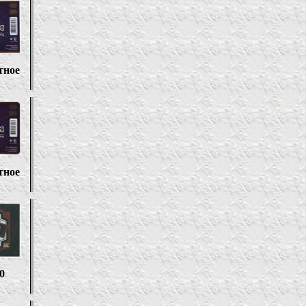
тное
тное
0