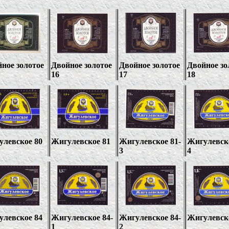
ное золотое
Двойное золотое
Двойное золотое
Двойное зо
16
17
18
улевское 80
Жигулевское 81
Жигулевское
81-
Жигулевск
3
4
улевское 84
Жигулевское 84-
Жигулевское 84-
Жигулевск
1
2