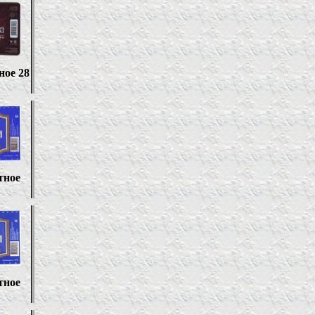
ное 28
тное
тное