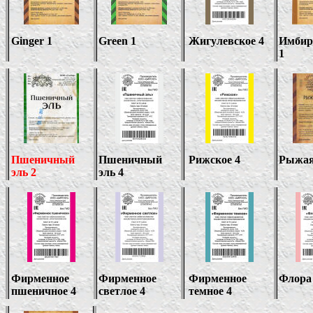
Ginger 1
Green 1
Жигулевское 4
Имбир
1
Пшеничный
Пшеничный
Рижское 4
Рыжая
эль 2
эль
4
Фирменное
Фирменное
Фирменное
Флора 
пшеничное 4
светлое 4
темное 4