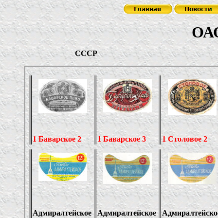
ОА
СС