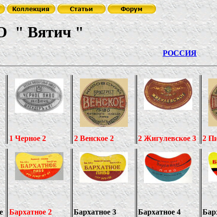
О
"
Вятич
"
СР
РОССИЯ