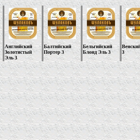
Английский
Балтийский
Бельгийский
Венски
Золотистый
Портер 3
Блонд Эль 3
3
Эль 3