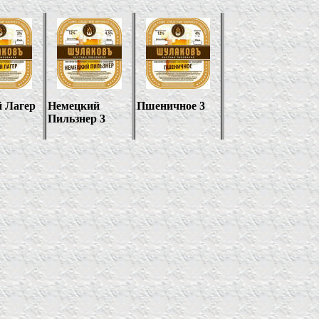
й Лагер
Немецкий
Пшеничное 3
Пильзнер 3