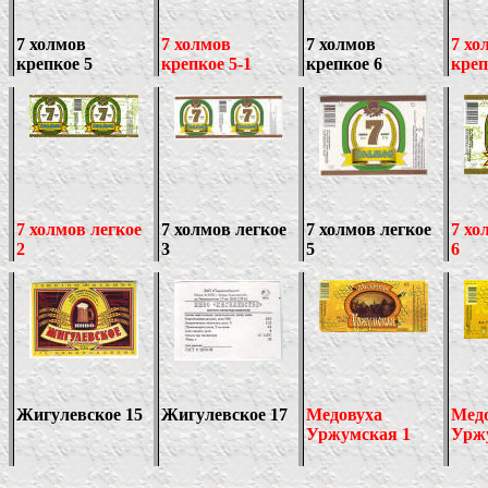
7
холмов
7
холмов
7
холмов
7
хо
крепкое 5
крепкое 5-1
крепкое 6
кре
7
холмов легкое
7
холмов легкое
7
холмов легкое
7
хо
2
3
5
6
Жигулевское 1
5
Жигулевское 17
Медовуха
Мед
Уржумская 1
Урж