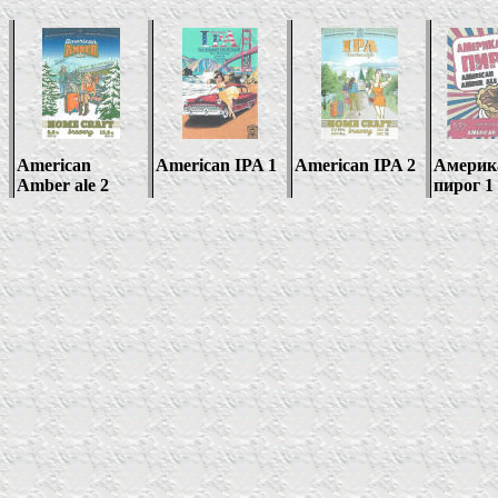
American
American IPA 1
American IPA 2
Америк
Amber ale 2
пирог 1