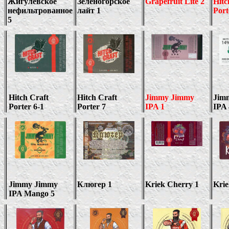
Жигулевское
Зеленогорское
Grapefruit Lite 2
Hitc
нефильтрованное
лайт 1
Port
5
Hitch Craft
Hitch Craft
Jimmy Jimmy
Jim
Porter
6-1
Porter 7
IPA 1
IPA
Jimmy Jimmy
Клюгер 1
Kriek Cherry 1
Krie
IPA Mango 5