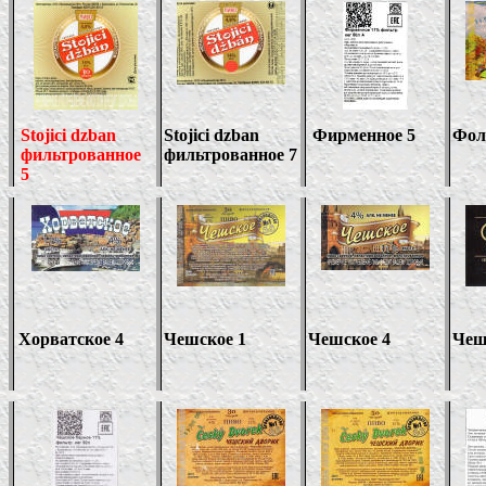
Stojici dzban
Stojici dzban
Фирменное 5
Фол
фильтрованное
фильтрованное
7
5
Хорватское 4
Чешское 1
Чешское
4
Чеш