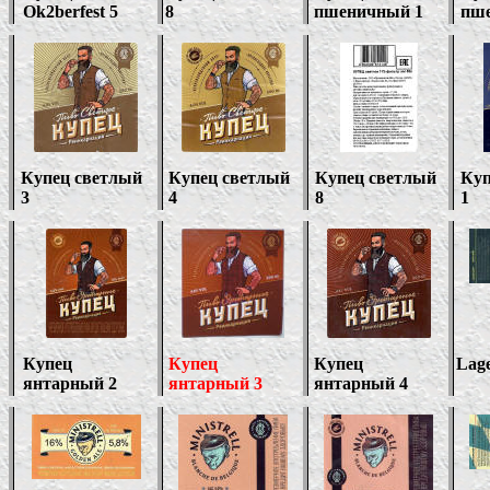
Ok2berfest 5
8
пшеничный 1
пш
Купец светлый
Купец светлый
Купец светлый
Куп
3
4
8
1
Купец
Купец
Купец
Lage
янтарный 2
янтарный
3
янтарный
4