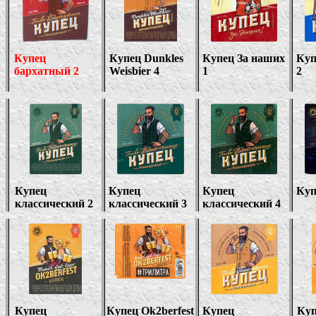
Купец
Купец
Dunkles
Купец За наших
Куп
бархатный 2
Weisbier 4
1
2
Купец
Купец
Купец
Куп
классический 2
классический 3
классический 4
Купец
Купец
Ok2berfest
Купец
Куп