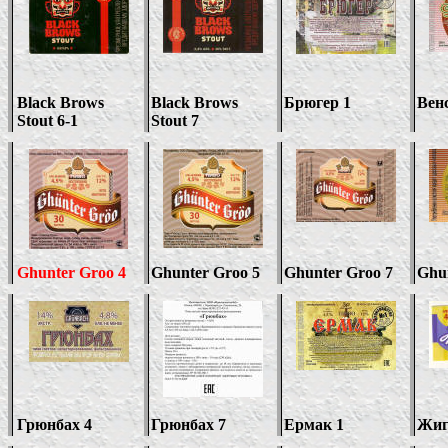
Black Brows
Black Brows
Брюгер 1
Вен
Stout
6-1
Stout
7
Ghunter Groo
4
Ghunter Groo
5
Ghunter Groo 7
Ghu
Грюнбах 4
Грюнбах 7
Ермак 1
Жиг