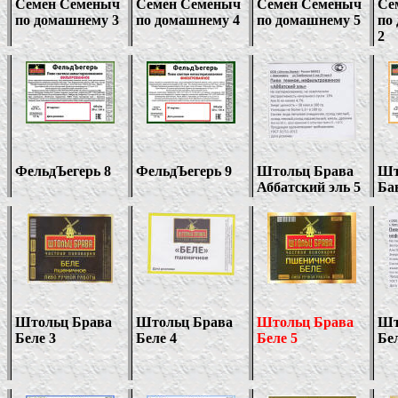
Семен Семеныч
Семен Семеныч
Семен Семеныч
Се
по домашнему 3
по домашнему
4
по домашнему 5
по
2
ФельдЪегерь 8
ФельдЪегерь 9
Штольц Брава
Шт
Аббатский эль 5
Ба
Штольц Брава
Штольц Брава
Штольц Брава
Шт
Беле 3
Беле
4
Беле 5
Бел