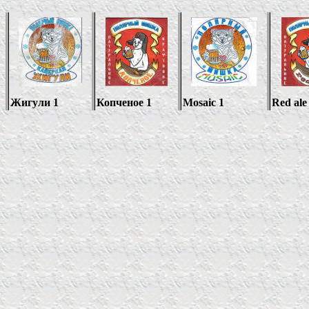
Жигули 1
Копченое 1
Mosaic 1
Red ale