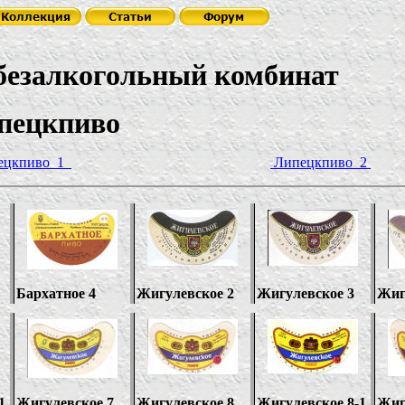
безалкогольный комбинат
иво
ецкпиво 1
Липецкпиво 2