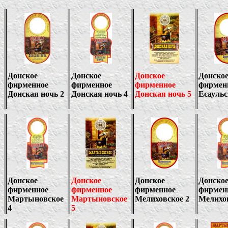
Донское
Донское
Донское
Донско
фирменное
фирменное
фирменное
фирмен
Донская ночь
2
Донская ночь 4
Донская ночь
5
Есауль
Донское
Донское
Донское
Донско
фирменное
фирменное
фирменное
фирмен
Мартыновское
Мартыновское
Мелиховское
2
Мелихо
4
5