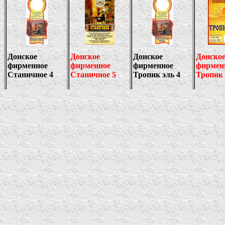
Донское
Донское
Донское
Донско
фирменное
фирменное
фирменное
фирмен
Станичное 4
Станичное
5
Тропик эль 4
Тропик