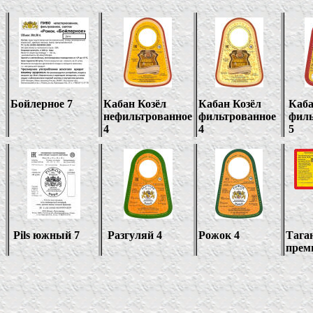
Бойлерное 7
Кабан Козёл
Кабан Козёл
Каба
нефильтрованное
фильтрованное
филь
4
4
5
Pils
южный
7
Разгуляй 4
Рожок 4
Тага
прем