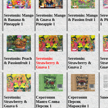
Serotonin: Mango
Serotonin: Mango
Serotonin: Mango
Sero
&
Banan
a &
& Guava &
&
Passion fruit 1
&
P
Pineapple
1
Pineapple
1
1
Serotonin:
Peach
Serotonin:
Serotonin:
Sero
& Passionfruit 1
Strawberry &
Strawberry &
Stra
Guava
1
Guava
2
Gua
Serotonin:
Серотонин
Серотонин
Smoo
Strawberry &
Манго Слива
Персик
Guava
6
Персик 1
Маракуйя 1