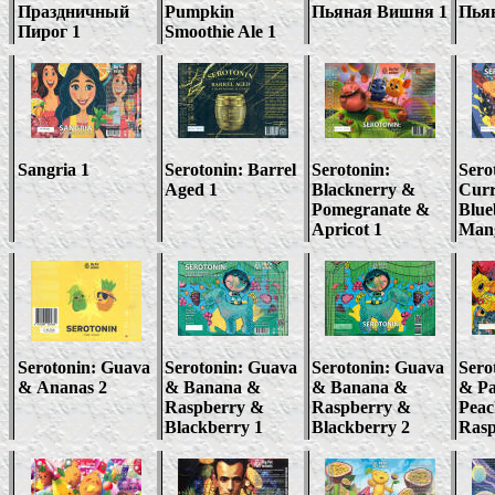
Праздничный
Pumpkin
Пьяная Вишня 1
Пья
Пирог 1
Smoothie Ale 1
Sangria 1
Serotonin:
Barrel
Serotonin:
Sero
Aged 1
Blacknerry &
Curr
Pomegranate &
Blue
Apricot 1
Man
Serotonin: Guava
Serotonin: Guava
Serotonin: Guava
Sero
&
Ananas 2
& Banana &
& Banana &
& P
Raspberry &
Raspberry &
Pea
Blackberry
1
Blackberry
2
Rasp