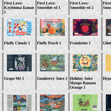
First Love:
First Love:
First Love:
Firs
Клубника Банан
Smoothie ed 1
Smoothie ed 2
Smoo
1
Fluffy Clouds 1
Fluffy Peach 1
Framboise
1
Glin
Grape Me 1
Gumberry Juice 1
Holiday Juice
Hype
Mango Banana
Orange 1