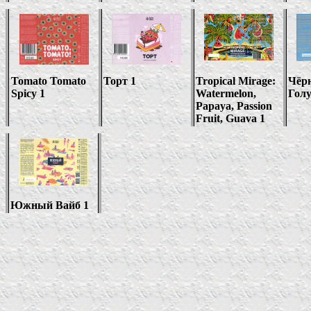
Tomato Tomato
Торт 1
Tropical Mirage:
Чёр
Spicy 1
Watermelon,
Голу
Papaya, Passion
Fruit, Guava
1
Южный Вайб 1