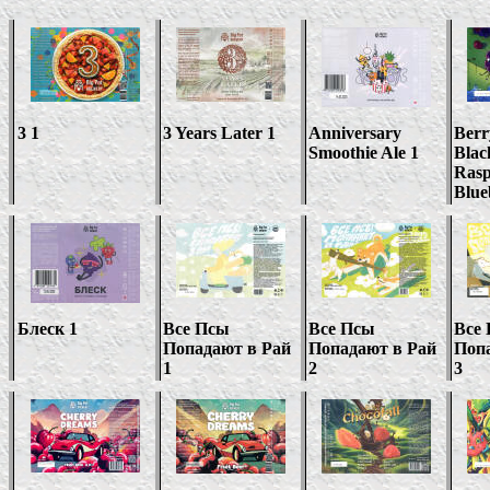
3 1
3 Years Later 1
Anniversary
Berr
Smoothie Ale 1
Blac
Rasp
Blue
Блеск 1
Все Псы
Все Псы
Все
Попадают в Рай
Попадают в Рай
Поп
1
2
3