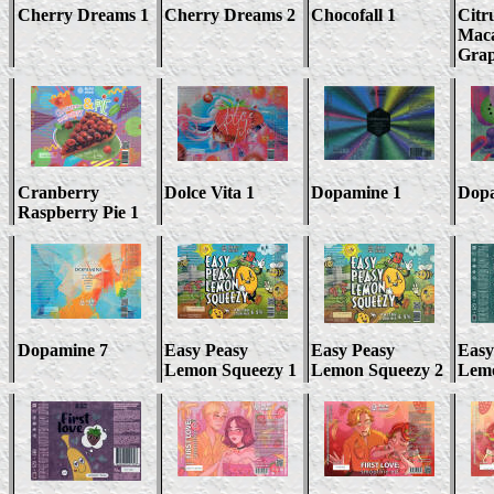
Cherry Dreams 1
Cherry Dreams 2
Chocofall 1
Citr
Mac
Grap
Cranberry
Dolce Vita 1
Dopamine
1
Dop
Raspberry Pie 1
Dopamine
7
Easy Peasy
Easy Peasy
Easy
Lemon Squeezy 1
Lemon Squeezy
2
Lem