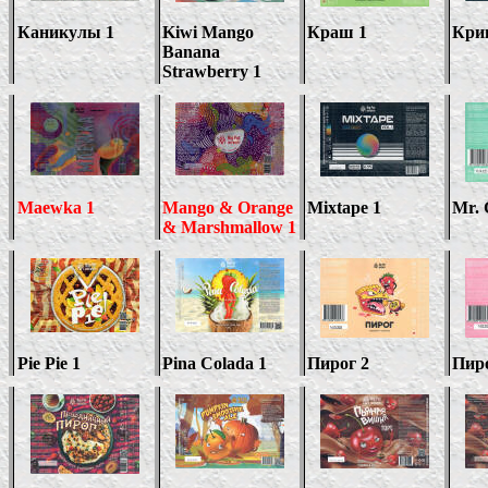
Каникулы 1
Kiwi Mango
Краш 1
Кри
Banana
Strawberry 1
Maewka 1
Mango & Orange
Mixtape 1
Mr. 
& Marshmallow 1
Pie Pie 1
Pina Colada 1
Пирог 2
Пиро