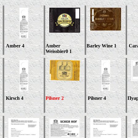
Amber 4
Amber
Barley Wine 1
Car
Weissbier0 1
Kirsch 4
Pilsner 2
Pilsner 4
Пуа