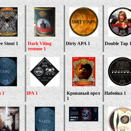
ee Stout 1
Dark Viting
Dirty APA 1
Double Tap 
темное 1
 1
IPA 1
Кровавый орел
Набойка 1
1