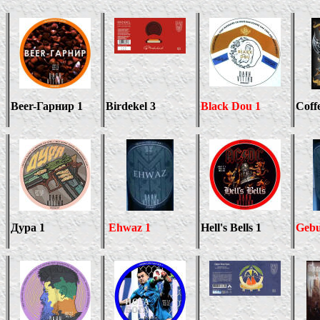
Beer-
Гарнир 1
Birdekel 3
Black Dou 1
Coff
Дура 1
Ehwaz 1
Hell's Bells 1
Gebu