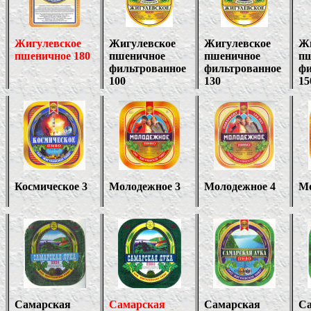
Жигулевское
Жигулевское
Жигулевское
Жи
пшеничное 180
пшеничное
пшеничное
пш
фильтрованное
фильтрованное
фи
100
130
15
Космическое 3
Молодежное 3
Молодежное 4
Мо
Самарская
Самарская
Самарская
Са