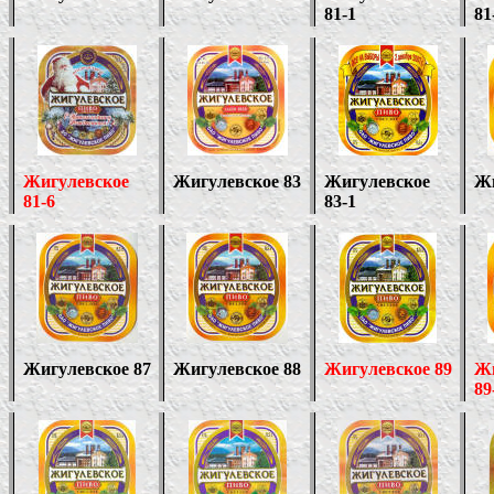
81-1
81
Жигулевское
Жигулевское
8
3
Жигулевское
Жи
81-
6
83-1
Жигулевское 87
Жигулевское 88
Жигулевское
89
Жи
89