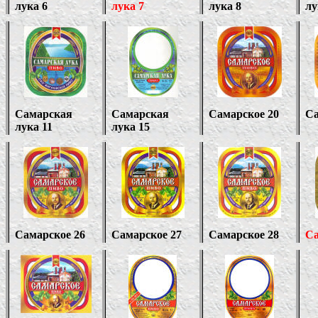
лука 6
лука 7
лука 8
лу
Самарская
Самарская
Самарское 20
Са
лука 11
лука 15
Самарское 26
Самарское 27
Самарское 28
Са