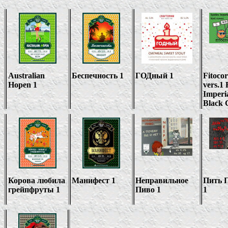
Australian
Беспечность
1
ГОДный
1
Fitoco
Hopen
1
vers.1 
Imperia
Black 
Корова любила
Манифест
1
Неправильное
Пить 
грейпфруты
1
Пиво
1
1