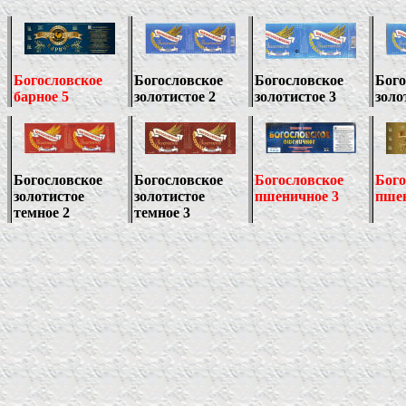
Богословское
Богословское
Богословское
Бого
барное 5
золотистое 2
золотистое 3
золо
Богословское
Богословское
Богословское
Бого
золотистое
золотистое
пшеничное 3
пше
темное 2
темное 3