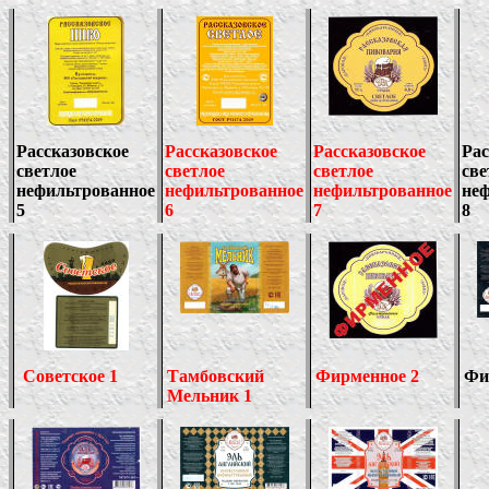
Рассказовское
Рассказовское
Рассказовское
Рас
светлое
светлое
светлое
све
нефильтрованное
нефильтрованное
нефильтрованное
не
5
6
7
8
Советское 1
Тамбовский
Фирменное 2
Фи
Мельник 1