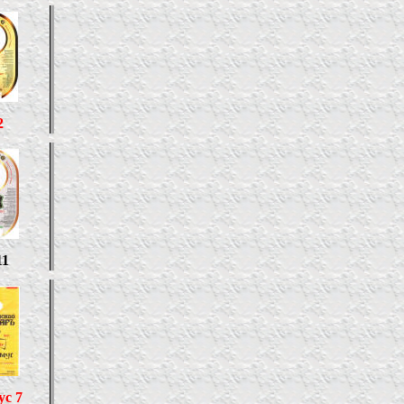
2
11
с 7