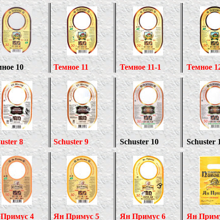
ное 10
Темное
11
Темное 11-1
Темное
1
uster
8
Schuster
9
Schuster
10
Schuster
 Примус 4
Ян Примус 5
Ян Примус 6
Ян Приму