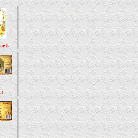
ое 8
-1