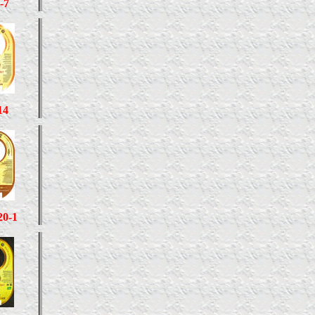
-7
14
20-1