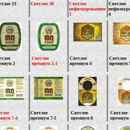
тлое 23
Светлое 30
Светлое
Светлое
нефильтрованное
нефильтр
1
4
етлое
Светлое
Светлое
Светлое
емиум 2
премиум 2
-1
премиум 4
премиум 
тлое
Светлое
Светлое
Светлое
миум 7-4
премиум 7-
5
премиум 8
премиум 