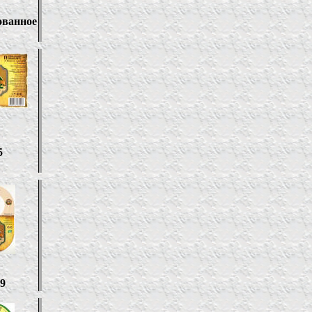
ованное
5
9