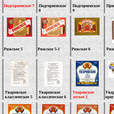
Подгорненское 7
Подгорненское
Подгорненское
При
8
9
Рижское 5
Рижское 5
-1
Рижское 6
Риж
Уваровское
Уваровское
Уваровское
Увар
классическое 5
классическое 6
легкое 2
ориг