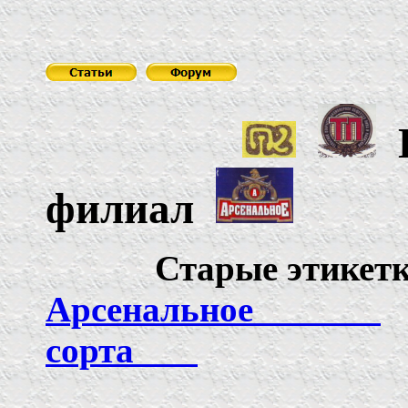
Б
филиал
Старые э
Арсенальное
сорта