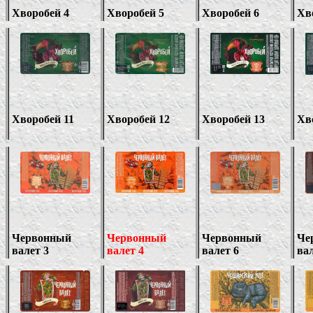
Хворобей 4
Хворобей
5
Хворобей
6
Хв
Хворобей 11
Хворобей 1
2
Хворобей 13
Хв
Червонный
Червонный
Червонный
Че
валет 3
валет
4
валет
6
вал