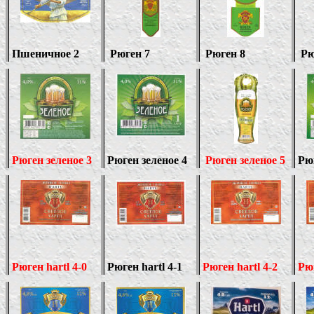
Пшеничное 2
Рюген 7
Рюген 8
Рю
Рюген зеленое 3
Рюген зеленое 4
Рюген зеленое 5
Рюг
Рюген
hartl
4-0
Рюген
hartl 4
-1
Рюген
hartl
4-2
Рю