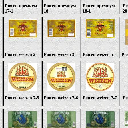
Рюген премиум
Рюген премиум
Рюген премиум
Рю
17-1
18
18-1
20
Рюген
weizen 2
Рюген
weizen
3
Рюген
weizen 5
Рю
Рюген
weizen
7-
5
Рюген
weizen
7-
6
Рюген
weizen
7-
7
Р