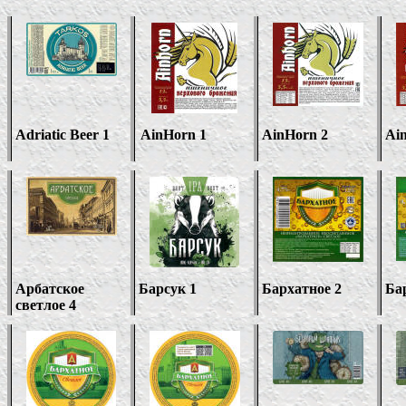
Adriatic Beer 1
AinHorn 1
AinHorn 2
Ai
Арбатское
Барсук 1
Бархатное 2
Ба
светлое 4