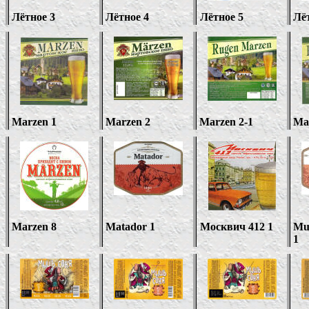
Лётное
3
Лётное
4
Лётное 5
Лё
Marzen 1
Marzen 2
Marzen 2
-1
Ma
Marzen
8
Matador 1
Москвич 412 1
Mu
1