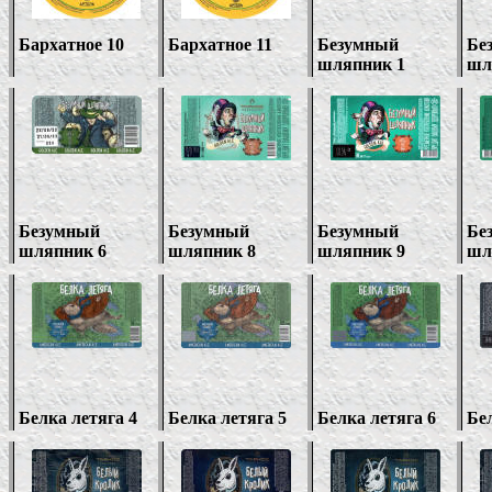
Бархатное 10
Бархатное 11
Безумный
Бе
шляпник 1
шл
Безумный
Безумный
Безумный
Бе
шляпник
6
шляпник 8
шляпник 9
шл
Белка летяга
4
Белка летяга
5
Белка летяга
6
Бел