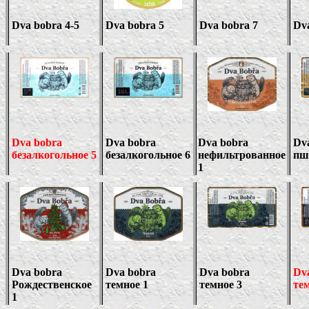
Dva bobra
4-5
Dva bobra
5
Dva bobra
7
Dv
Dva bobra
Dva bobra
Dva bobra
Dv
безалкогольное
5
безалкогольное 6
нефильтрованное
пш
1
Dva bobra
Dva bobra
Dva bobra
Dv
Рождественское
темное 1
темное 3
те
1