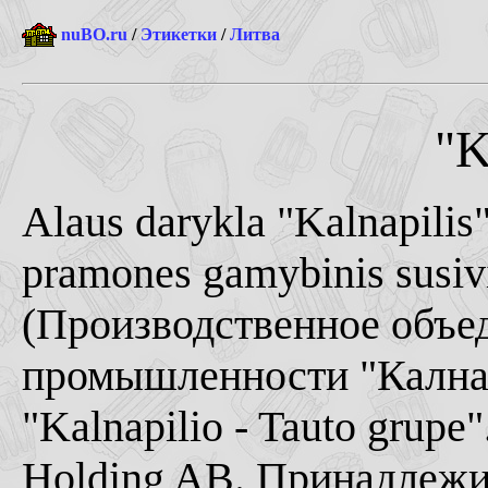
nuBO.ru
/
Этикетки
/
Литва
"K
Alaus darykla "Kalnapili
pramones gamybinis susivi
(Производственное объе
промышленности "Калнап
"Kalnapilio - Tauto grupe
Holding AB. Принадлежи