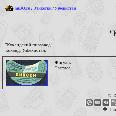
nuBO.ru
/
Этикетки
/
Узбекистан
"
"Кокандский пивзавод".
Коканд. Узбекистан.
Жигули.
Светлое.
© 1
Пав