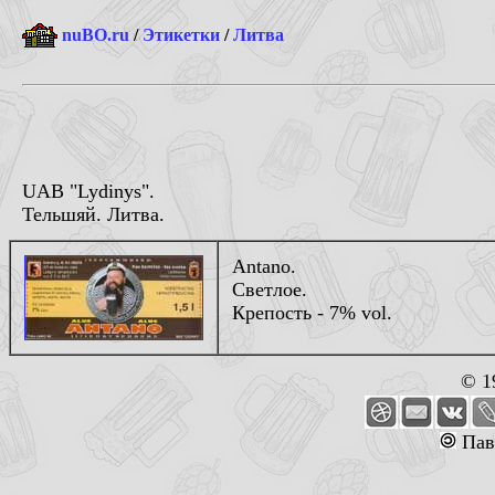
nuBO.ru
/
Этикетки
/
Литва
UAB "Lydinys".
Тельшяй. Литва.
Antano.
Светлое.
Крепость - 7% vol.
© 1
Пав