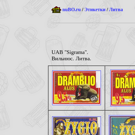
nuBO.ru
/
Этикетки
/
Литва
UAB "Sigrama".
Вильнюс. Литва.