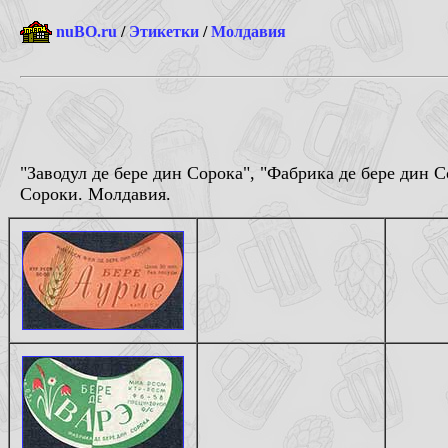
nuBO.ru
/
Этикетки
/
Молдавия
"Заводул де бере дин Сорока", "Фабрика де бере дин 
Сороки. Молдавия.