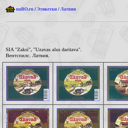
nuBO.ru
/
Этикетки
/
Латвия
SIA "Zaksi", "Uzavas alus daritava".
Вентспилс. Латвия.