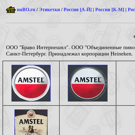
nuBO.ru
/
Этикетки
/
Россия [А-Й]
|
Россия [К-М]
|
Рос
ООО "Браво Интернешнл". ООО "Объединенные пивов
Санкт-Петербург. Принадлежал корпорации Heineken.