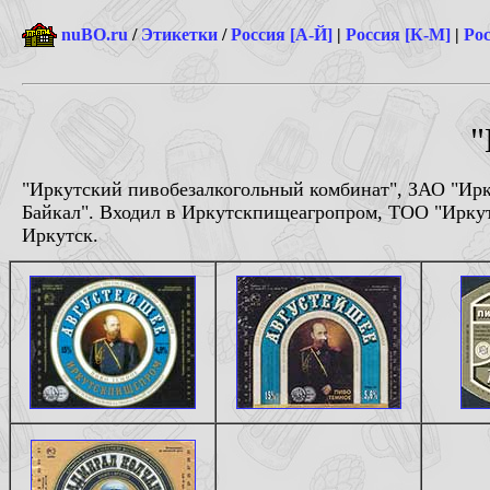
nuBO.ru
/
Этикетки
/
Россия [А-Й]
|
Россия [К-М]
|
Рос
"
"Иркутский пивобезалкогольный комбинат", ЗАО "Ир
Байкал". Входил в Иркутскпищеагропром, ТОО "Ирку
Иркутск.