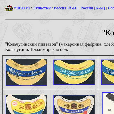
nuBO.ru
/
Этикетки
/
Россия [А-Й]
|
Россия [К-М]
|
Рос
"Ко
"Кольчугинский пивзавод" (макаронная фабрика, хлеб
Кольчугино. Владимирская обл.