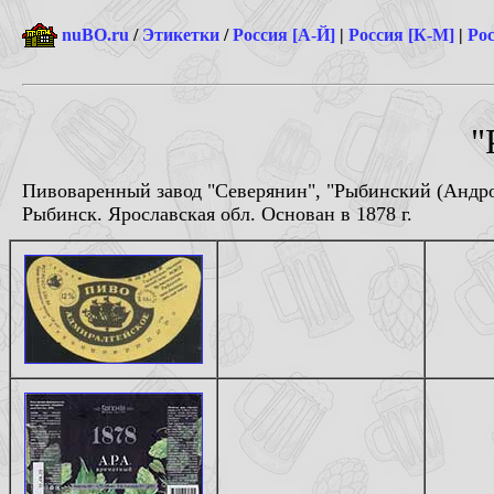
nuBO.ru
/
Этикетки
/
Россия [А-Й]
|
Россия [К-М]
|
Рос
"
Пивоваренный завод "Северянин", "Рыбинский (Андро
Рыбинск. Ярославская обл. Основан в 1878 г.