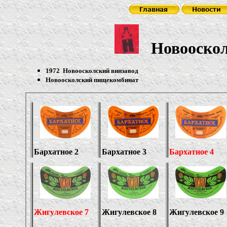
Новооско
1972 Новоосколский винзавод
Новоосколский пищекомбинат