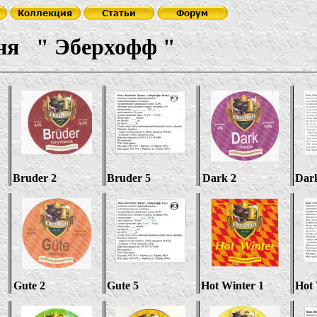
ня
"
Эберхофф
"