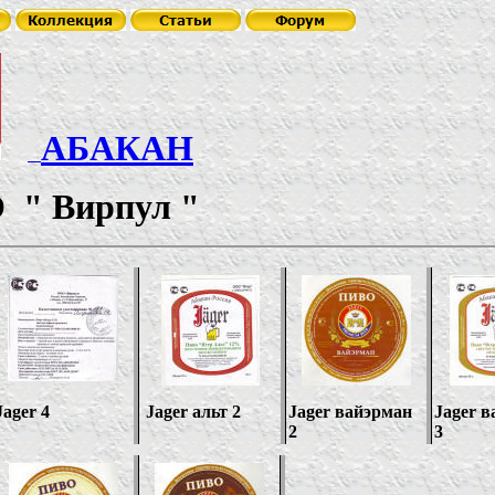
АБАКАН
О
"
Вирпул
"