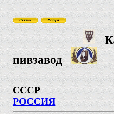
К
пивзавод
С
РОССИЯ