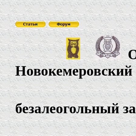
О
Новокемеровски
пи
безалеогольный з