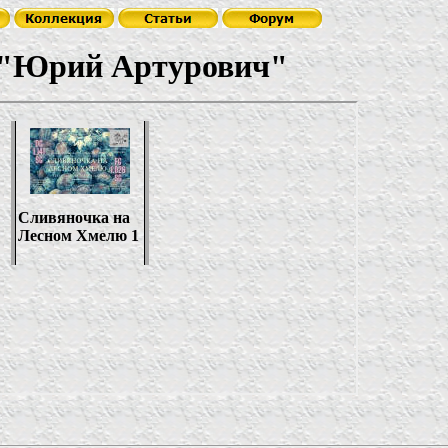
"
Юрий Артурович
"