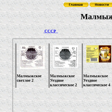
Малмыжский п
СССР
РО