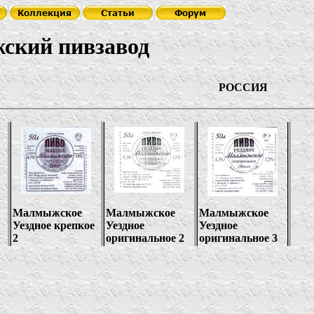
ивзавод
ССИЯ