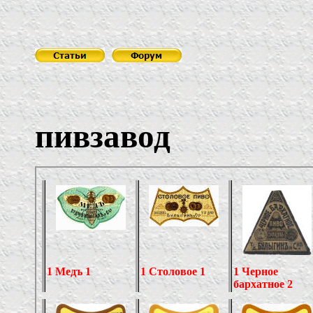
Санчу
пивзавод