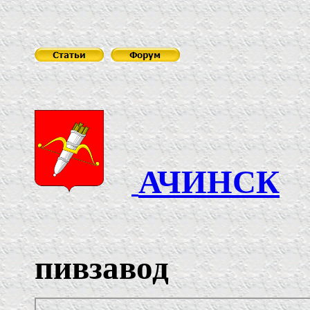
АЧИНСК
Ачин
пивзавод