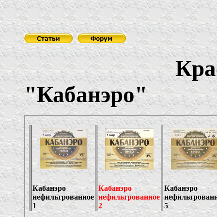
Кра
"Кабанэро"