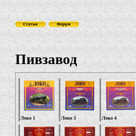
ОО
Пивзавод