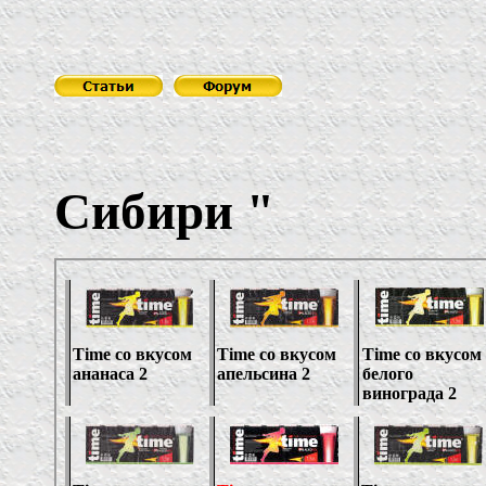
ОО
Сибири
"