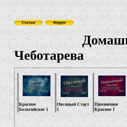
Домашний пи
Чеботарева