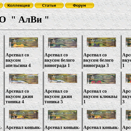
О
"
АлВи
"